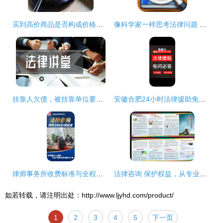
买到高价商品是否构成价格欺诈？法律界限解析
像科学家一样思考法律问题 像外交家一样解决法律纠纷
挂靠人欠债，被挂靠单位要承担责任吗？石家庄公司法律师 看情况
安徽合肥24小时法律援助免费咨询 三连留言优先回应，专业团队为您服务
律师事务所收费标准与全程法律服务详解
法律咨询 保护权益，从专业咨询开始
如若转载，请注明出处：http://www.ljyhd.com/product/
1
2
3
4
5
下一页